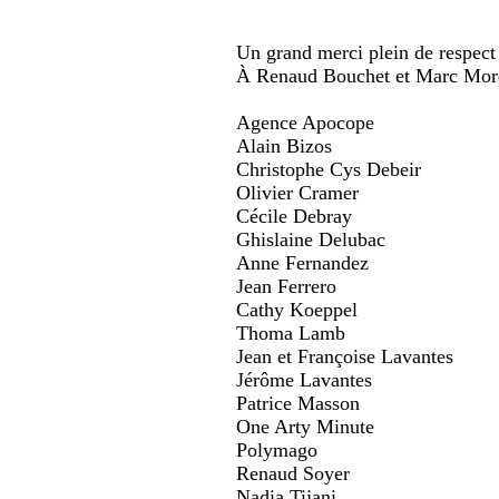
Un grand merci plein de respec
À Renaud Bouchet et Marc Mor
Agence Apocope
Alain Bizos
Christophe Cys Debeir
Olivier Cramer
Cécile Debray
Ghislaine Delubac
Anne Fernandez
Jean Ferrero
Cathy Koeppel
Thoma Lamb
Jean et Françoise Lavantes
Jérôme Lavantes
Patrice Masson
One Arty Minute
Polymago
Renaud Soyer
Nadia Tijani